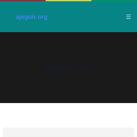
ajeguir.org
Moriba Loua